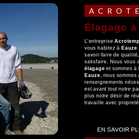
ACRO
élagage 
L’entreprise
Acrotem
vous habitez à
Eauze
savoir-faire de qualit
satisfaire. Nous vous
élagage
et sommes à l
Eauze
, nous sommes à
renseignements nécess
est avant tout notre p
plus notre désir de réu
travaille avec propreté
EN SAVOIR P