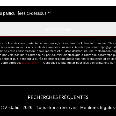
s particulières ci-dessous **
ENVOYER
x fins de vous contacter et sont enregistrées dans un fichier informatisé. Elles 
ront communiquées aux seuls destinataires suivants: Acrotempo acrotempo@gmail.co
etrait de votre consentement à tout moment et du droit d’introduire une réclamation au
ar voie postale à l'adresse ou par courrier électronique à l'adresse acrotempo@gma
ontact puis pendant la durée de prescription légale aux fins probatoires et de gest
à cette adresse:
Bloctel.gouv.fr
. Consultez le site cnil.fr pour plus d’informations sur
RECHERCHES FRÉQUENTES
©
Vistalid
- 2026 - Tous droits réservés -
Mentions légales