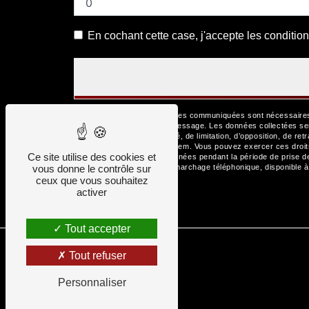
En cochant cette case, j'accepte les condition
** Les données personnelles communiquées sont nécessaires au
but de répondre à votre message. Les données collectées se
d’effacement, de portabilité, de limitation, d’opposition, de r
de vos données post-mortem. Vous pouvez exercer ces droits p
Ce site utilise des cookies et
Nous conservons vos données pendant la période de prise de c
vous donne le contrôle sur
la liste d'opposition au démarchage téléphonique, disponible 
ceux que vous souhaitez
activer
Tout accepter
Tout refuser
Personnaliser