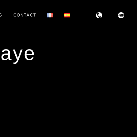
S
CONTACT
daye