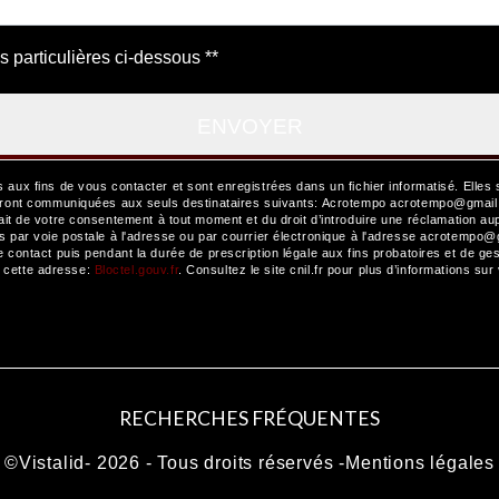
s particulières ci-dessous **
ENVOYER
x fins de vous contacter et sont enregistrées dans un fichier informatisé. Elles 
ront communiquées aux seuls destinataires suivants: Acrotempo acrotempo@gmail.co
etrait de votre consentement à tout moment et du droit d’introduire une réclamation au
ar voie postale à l'adresse ou par courrier électronique à l'adresse acrotempo@gma
ontact puis pendant la durée de prescription légale aux fins probatoires et de gest
à cette adresse:
Bloctel.gouv.fr
. Consultez le site cnil.fr pour plus d’informations sur
RECHERCHES FRÉQUENTES
©
Vistalid
- 2026 - Tous droits réservés -
Mentions légales