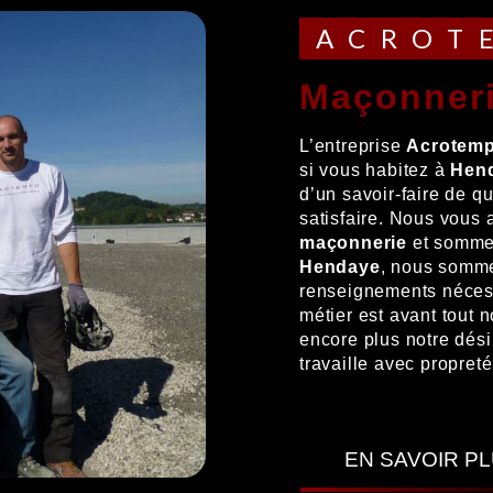
ACRO
maçonner
L’entreprise
Acrotem
si vous habitez à
Hen
d’un savoir-faire de q
satisfaire. Nous vous
maçonnerie
et sommes
Hendaye
, nous somme
renseignements nécess
métier est avant tout 
encore plus notre désir
travaille avec propreté
EN SAVOIR P