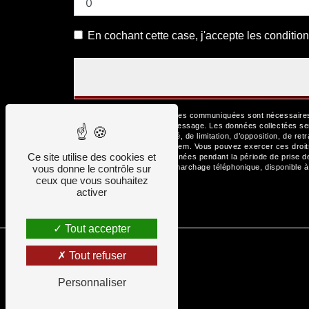
En cochant cette case, j'accepte les condition
** Les données personnelles communiquées sont nécessaires au
but de répondre à votre message. Les données collectées se
d’effacement, de portabilité, de limitation, d’opposition, de r
de vos données post-mortem. Vous pouvez exercer ces droits p
Ce site utilise des cookies et
Nous conservons vos données pendant la période de prise de c
vous donne le contrôle sur
la liste d'opposition au démarchage téléphonique, disponible 
ceux que vous souhaitez
activer
Tout accepter
Tout refuser
Personnaliser