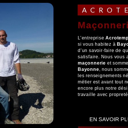
ACRO
maçonner
L’entreprise
Acrotem
si vous habitez à
Bay
d’un savoir-faire de q
satisfaire. Nous vous
maçonnerie
et sommes
Bayonne
, nous somme
les renseignements né
métier est avant tout 
encore plus notre désir
travaille avec propreté
EN SAVOIR P