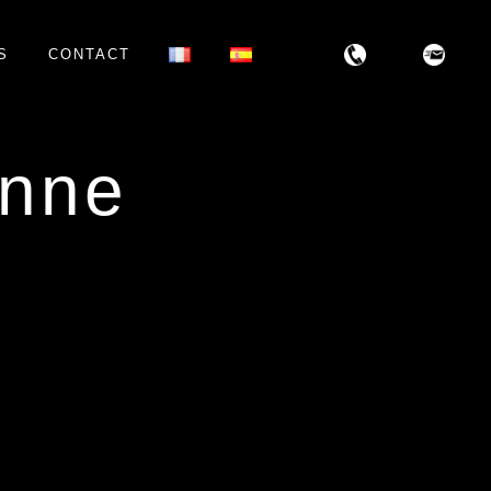
S
CONTACT
onne