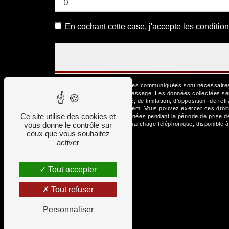
En cochant cette case, j'accepte les condition
** Les données personnelles communiquées sont nécessaires au
but de répondre à votre message. Les données collectées se
d’effacement, de portabilité, de limitation, d’opposition, de r
de vos données post-mortem. Vous pouvez exercer ces droits p
Ce site utilise des cookies et
Nous conservons vos données pendant la période de prise de c
vous donne le contrôle sur
la liste d'opposition au démarchage téléphonique, disponible 
ceux que vous souhaitez
activer
Tout accepter
Tout refuser
Personnaliser