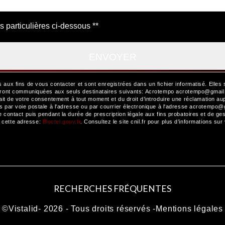
s particulières ci-dessous **
ENVOYER
x fins de vous contacter et sont enregistrées dans un fichier informatisé. Elles 
ront communiquées aux seuls destinataires suivants: Acrotempo acrotempo@gmail.co
etrait de votre consentement à tout moment et du droit d’introduire une réclamation au
ar voie postale à l'adresse ou par courrier électronique à l'adresse acrotempo@gma
ontact puis pendant la durée de prescription légale aux fins probatoires et de gest
à cette adresse:
Bloctel.gouv.fr
. Consultez le site cnil.fr pour plus d’informations sur
RECHERCHES FRÉQUENTES
©
Vistalid
- 2026 - Tous droits réservés -
Mentions légales