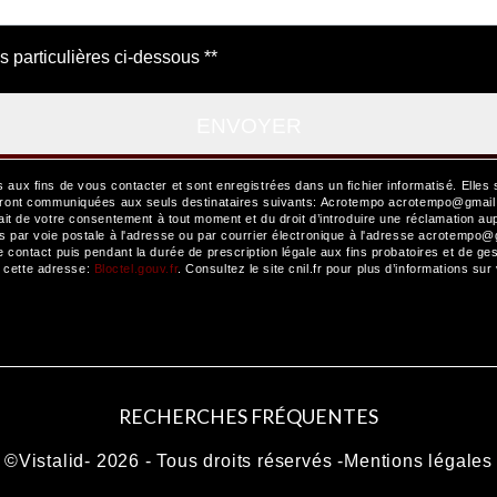
s particulières ci-dessous **
ENVOYER
x fins de vous contacter et sont enregistrées dans un fichier informatisé. Elles 
ront communiquées aux seuls destinataires suivants: Acrotempo acrotempo@gmail.co
etrait de votre consentement à tout moment et du droit d’introduire une réclamation au
ar voie postale à l'adresse ou par courrier électronique à l'adresse acrotempo@gma
ontact puis pendant la durée de prescription légale aux fins probatoires et de gest
à cette adresse:
Bloctel.gouv.fr
. Consultez le site cnil.fr pour plus d’informations sur
RECHERCHES FRÉQUENTES
©
Vistalid
- 2026 - Tous droits réservés -
Mentions légales