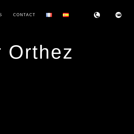
S
CONTACT
r Orthez