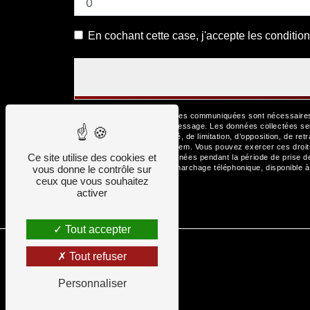
En cochant cette case, j'accepte les condition
** Les données personnelles communiquées sont nécessaires au
but de répondre à votre message. Les données collectées se
d’effacement, de portabilité, de limitation, d’opposition, de r
de vos données post-mortem. Vous pouvez exercer ces droits p
Ce site utilise des cookies et
Nous conservons vos données pendant la période de prise de c
vous donne le contrôle sur
la liste d'opposition au démarchage téléphonique, disponible 
ceux que vous souhaitez
activer
Tout accepter
Tout refuser
Personnaliser