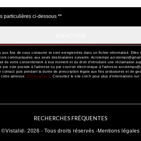
s particulières ci-dessous **
ENVOYER
x fins de vous contacter et sont enregistrées dans un fichier informatisé. Elles 
ront communiquées aux seuls destinataires suivants: Acrotempo acrotempo@gmail.co
etrait de votre consentement à tout moment et du droit d’introduire une réclamation au
ar voie postale à l'adresse ou par courrier électronique à l'adresse acrotempo@gma
ontact puis pendant la durée de prescription légale aux fins probatoires et de gest
à cette adresse:
Bloctel.gouv.fr
. Consultez le site cnil.fr pour plus d’informations sur
RECHERCHES FRÉQUENTES
©
Vistalid
- 2026 - Tous droits réservés -
Mentions légales