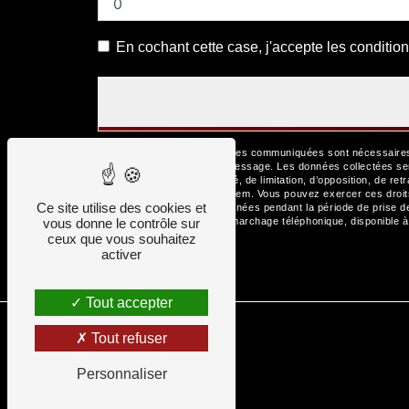
En cochant cette case, j'accepte les condition
** Les données personnelles communiquées sont nécessaires au
but de répondre à votre message. Les données collectées se
d’effacement, de portabilité, de limitation, d’opposition, de r
de vos données post-mortem. Vous pouvez exercer ces droits p
Ce site utilise des cookies et
Nous conservons vos données pendant la période de prise de c
vous donne le contrôle sur
la liste d'opposition au démarchage téléphonique, disponible 
ceux que vous souhaitez
activer
Tout accepter
Tout refuser
Personnaliser