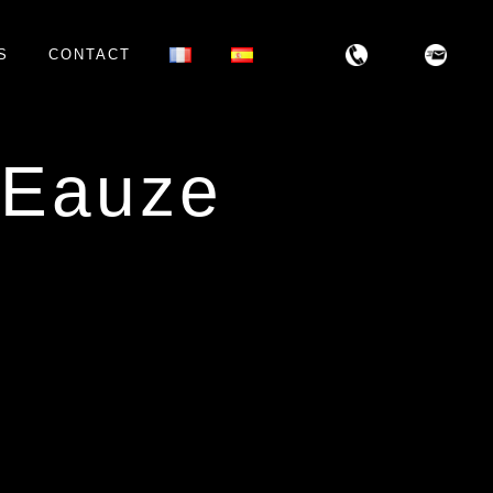
S
CONTACT
 Eauze