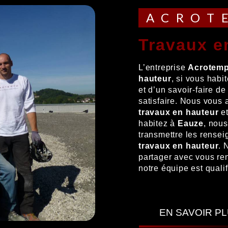
ACRO
travaux 
L’entreprise
Acrotem
hauteur
, si vous habi
et d’un savoir-faire d
satisfaire. Nous vous
travaux en hauteur
et
habitez à
Eauze
, nou
transmettre les rensei
travaux en hauteur
. 
partager avec vous ren
notre équipe est qualif
EN SAVOIR P